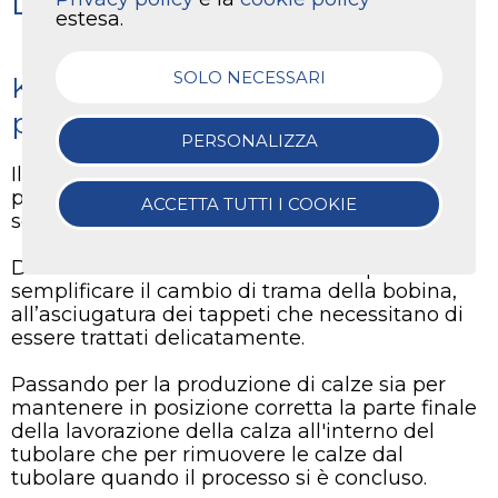
Laboratori Tessili
estesa.
SOLO NECESSARI
KTC: compressori personalizzati
per ogni esigenza
PERSONALIZZA
Il
compressore
è uno strumento necessario
per i
laboratori tessili
e le sue applicazioni
ACCETTA TUTTI I COOKIE
sono molteplici.
Dall’alimentazione dei telai ad aria per
semplificare il cambio di trama della bobina,
all’asciugatura dei tappeti che necessitano di
essere trattati delicatamente.
Passando per la produzione di calze sia per
mantenere in posizione corretta la parte finale
della lavorazione della calza all'interno del
tubolare che per rimuovere le calze dal
tubolare quando il processo si è concluso.