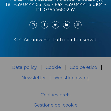
Tel.
+39 0444 551759
- Fax. +39 0444 1510104 -
P.I.: 03644660247
KTC Air universe. Tutti i diritti riservati
Data policy
Cookie
Codice etico
Newsletter
Whistleblowing
Cookies prefs
Gestione dei cookie
0,3076