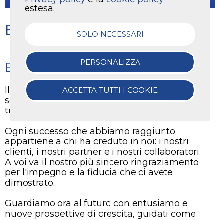
estesa.
Buone Feste da KTC!
SOLO NECESSARI
PERSONALIZZA
Buon Natale e Felice 2026!
Il 2025 è stato un anno costruttivo per
KTC
,
ACCETTA TUTTI I COOKIE
scandito da sfide stimolanti e importanti
traguardi tecnologici.
Ogni successo che abbiamo raggiunto
appartiene a chi ha creduto in noi: i nostri
clienti, i nostri partner e i nostri collaboratori.
A voi va il nostro più sincero ringraziamento
per l'impegno e la fiducia che ci avete
dimostrato.
Guardiamo ora al futuro con entusiamo e
nuove prospettive di crescita, guidati come