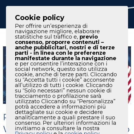
IT
EN
Cookie policy
Per offrire un’esperienza di
navigazione migliore, elaborare
statistiche sul traffico e,
previo
consenso, proporre contenuti –
anche pubblicitari, nostri e di terze
parti - in linea con le preferenze
manifestate durante la navigazione
e per consentire l’interazione con i
social network, questo sito utilizza
cookie, anche di terze parti. Cliccando
su “Accetta tutti i cookie” acconsente
all’utilizzo di tutti i cookie. Cliccando
su “Solo necessari” nessun cookie di
tracciamento o profilazione sarà
utilizzato Cliccando su “Personalizza”
potrà accedere a informazioni più
dettagliate sui cookie e decidere
Partecipazione di VMC
analiticamente a quali prestare il suo
consenso. Per ulteriori informazioni la
World al Best Practices Expo
invitiamo a consultare la nostra
Privacy policy
e la
cookie policy