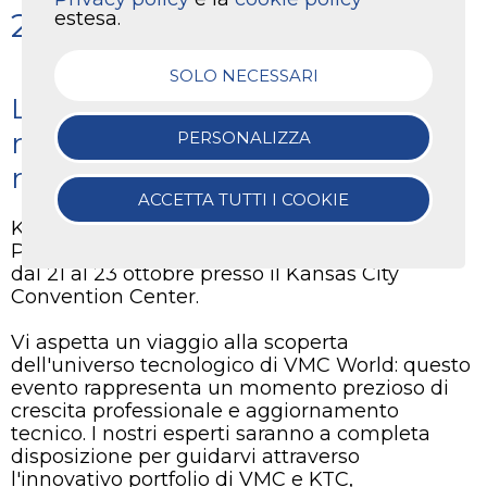
2025
estesa.
SOLO NECESSARI
L'appuntamento per eccellenza
nel settore dell'aria compressa
PERSONALIZZA
negli Stati Uniti
ACCETTA TUTTI I COOKIE
KTC e VMC USA parteciperanno al Best
Practices 2025 Expo & Conference che si terrà
dal 21 al 23 ottobre presso il Kansas City
Convention Center.
Vi aspetta un viaggio alla scoperta
dell'universo tecnologico di VMC World: questo
evento rappresenta un momento prezioso di
crescita professionale e aggiornamento
tecnico. I nostri esperti saranno a completa
disposizione per guidarvi attraverso
l'innovativo portfolio di VMC e KTC,