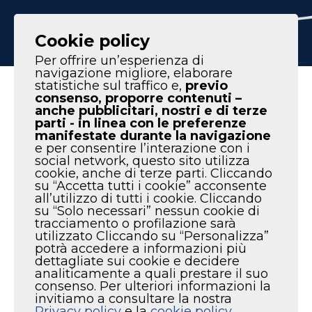
IT
EN
Cookie policy
Per offrire un’esperienza di
navigazione migliore, elaborare
statistiche sul traffico e,
previo
Homepage
|
Prodotti
|
Serie Compack
consenso, proporre contenuti –
anche pubblicitari, nostri e di terze
parti - in linea con le preferenze
manifestate durante la navigazione
e per consentire l’interazione con i
social network, questo sito utilizza
SERIE
cookie, anche di terze parti. Cliccando
su “Accetta tutti i cookie” acconsente
all’utilizzo di tutti i cookie. Cliccando
COMPACK
su “Solo necessari” nessun cookie di
tracciamento o profilazione sarà
utilizzato Cliccando su “Personalizza”
potrà accedere a informazioni più
dettagliate sui cookie e decidere
Compack Smart
analiticamente a quali prestare il suo
Compack Easy/Twin
consenso. Per ulteriori informazioni la
Compack Twin VSD
invitiamo a consultare la nostra
Privacy policy
e la
cookie policy