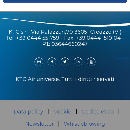
KTC s.r.l. Via Palazzon,70 36051 Creazzo (VI)
Tel.
+39 0444 551759
- Fax. +39 0444 1510104 -
P.I.: 03644660247
KTC Air universe. Tutti i diritti riservati
Data policy
Cookie
Codice etico
Newsletter
Whistleblowing