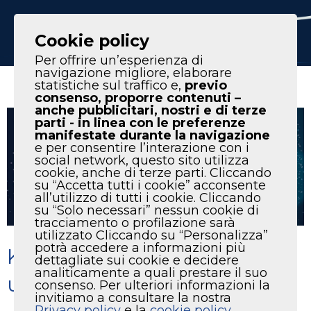
IT
EN
Cookie policy
Per offrire un’esperienza di
navigazione migliore, elaborare
statistiche sul traffico e,
previo
consenso, proporre contenuti –
anche pubblicitari, nostri e di terze
parti - in linea con le preferenze
manifestate durante la navigazione
e per consentire l’interazione con i
social network, questo sito utilizza
cookie, anche di terze parti. Cliccando
su “Accetta tutti i cookie” acconsente
all’utilizzo di tutti i cookie. Cliccando
su “Solo necessari” nessun cookie di
tracciamento o profilazione sarà
utilizzato Cliccando su “Personalizza”
potrà accedere a informazioni più
KTC vi augura buone feste e
dettagliate sui cookie e decidere
analiticamente a quali prestare il suo
un proficuo anno nuovo
consenso. Per ulteriori informazioni la
invitiamo a consultare la nostra
Privacy policy
e la
cookie policy