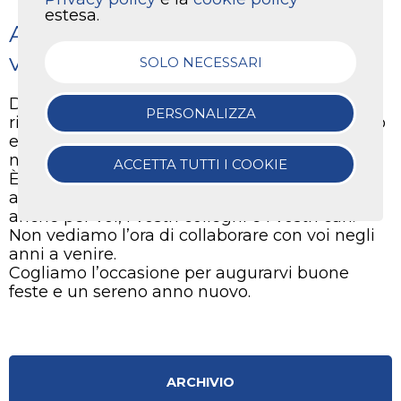
estesa.
Auguri da tutta KTC a voi e ai
vostri cari
SOLO NECESSARI
Dato che le festività sono alle porte, ci
PERSONALIZZA
ritroviamo a riflettere sull’anno che sta finendo
e a coloro che hanno contribuito a formare la
nostra azienda.
ACCETTA TUTTI I COOKIE
È stato un anno importante per tutti noi! Ci
auguriamo che il 2018 sia stato memorabile
anche per voi, i vostri colleghi e i vostri cari.
Non vediamo l’ora di collaborare con voi negli
anni a venire.
Cogliamo l’occasione per augurarvi buone
feste e un sereno anno nuovo.
ARCHIVIO