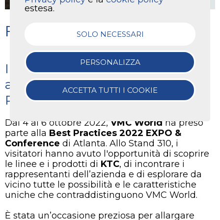
estesa.
Fiera Atlanta 2022
SOLO NECESSARI
PERSONALIZZA
Il successo di VMC World
all'EXPO & Conference Best
ACCETTA TUTTI I COOKIE
Practices 2022
Dal 4 al 6 ottobre 2022,
VMC World
ha preso
parte alla
Best Practices 2022 EXPO &
Conference
di Atlanta. Allo Stand 310, i
visitatori hanno avuto l'opportunità di scoprire
le linee e i prodotti di
KTC
, di incontrare i
rappresentanti dell’azienda e di esplorare da
vicino tutte le possibilità e le caratteristiche
uniche che contraddistinguono VMC World.
È stata un’occasione preziosa per allargare