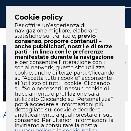
IT
EN
Cookie policy
Per offrire un’esperienza di
navigazione migliore, elaborare
statistiche sul traffico e,
previo
consenso, proporre contenuti –
anche pubblicitari, nostri e di terze
parti - in linea con le preferenze
manifestate durante la navigazione
e per consentire l’interazione con i
social network, questo sito utilizza
cookie, anche di terze parti. Cliccando
su “Accetta tutti i cookie” acconsente
all’utilizzo di tutti i cookie. Cliccando
su “Solo necessari” nessun cookie di
tracciamento o profilazione sarà
utilizzato Cliccando su “Personalizza”
potrà accedere a informazioni più
dettagliate sui cookie e decidere
AUTO SERVICE TEC 2024
analiticamente a quali prestare il suo
consenso. Per ulteriori informazioni la
invitiamo a consultare la nostra
Privacy policy
e la
cookie policy